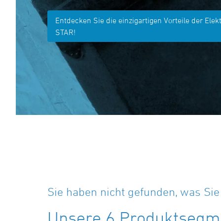
Entdecken Sie die einzigartigen Vorteile der Elek
STAR!
Sie haben nicht gefunden, was Si
Unsere 6 Produktsegme