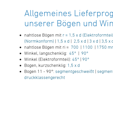
Elektromuffenschweißen,
Allgemeines Lieferpr
SDR-Klasse ….., Außendurchmesser d ……
mm
unserer Bögen und Win
(Hersteller: STAR Piping Systems
GmbH,Wesel
nahtlose Bögen mit
r ≈ 1,5 x d (Elektroformteil
(Normkonform)
|
1,5 x d
|
2,5 x d
|
3 x d
|
3,5 x 
technische Datenblätter unter
nahtlose Bögen mit ri ≈
700
|
1100
|
1750 m
www.star.de.com
Winkel, langschenklig:
45°
|
90°
Tel.: 0281/98414-0 oder gleichwertig)
Winkel (Elektroformteil):
45°
|
90°
Bogen, kurzschenklig:
1,5 x d
Bogen 11 - 90°:
segmentgeschweißt
|
segmen
druckklassengerecht