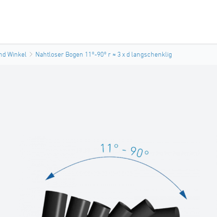
nd Winkel
Nahtloser Bogen 11°-90° r ≈ 3 x d langschenklig