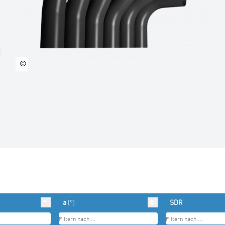
©
a
[°]
SDR