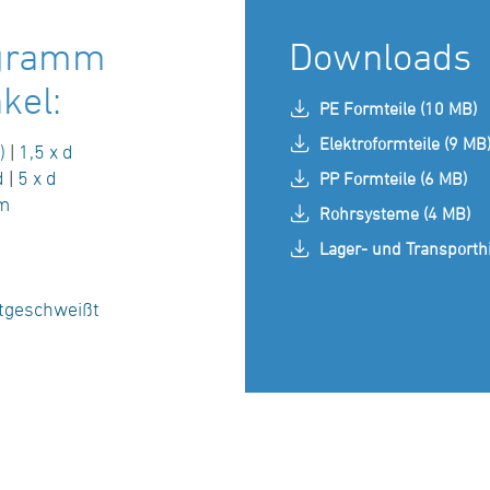
ogramm
Downloads
kel:
PE Formteile (10 MB)
Elektroformteile (9 MB
)
|
1,5 x d
d
|
5 x d
PP Formteile (6 MB)
m
Rohrsysteme (4 MB)
Lager- und Transporth
tgeschweißt