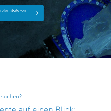
troformteile von
e suchen?
nte auf einen Blick: