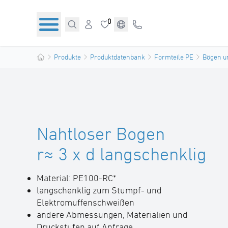
0
Produkte
Produktdatenbank
Formteile PE
Bögen u
Nahtloser Bogen
r≈ 3 x d langschenklig
Material: PE100-RC*
langschenklig zum Stumpf- und
Elektromuffenschweißen
andere Abmessungen, Materialien und
Druckstufen auf Anfrage