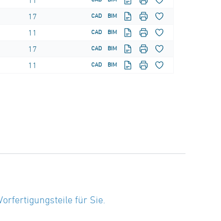
11
17
CAD
BIM
11
CAD
BIM
17
CAD
BIM
11
CAD
BIM
fertigungsteile für Sie.