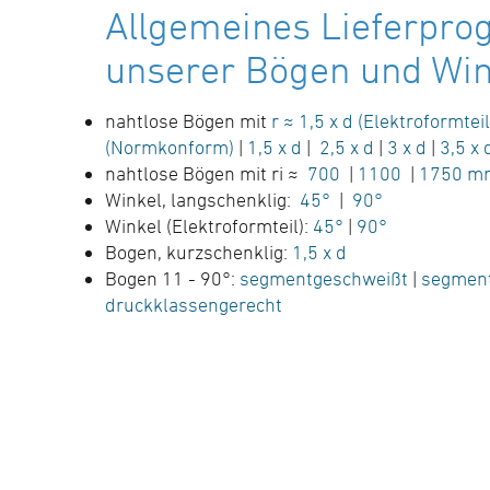
Allgemeines Lieferpr
SDR-Klasse ….., Außendurchmesser d ……
mm
unserer Bögen und Win
(Hersteller: STAR Piping Systems
GmbH,Wesel
nahtlose Bögen mit
r ≈ 1,5 x d (Elektroformteil
(Normkonform)
|
1,5 x d
|
2,5 x d
|
3 x d
|
3,5 x 
technische Datenblätter unter
nahtlose Bögen mit ri ≈
700
|
1100
|
1750 m
www.star.de.com
Winkel, langschenklig:
45°
|
90°
Tel.: 0281/98414-0 oder gleichwertig)
Winkel (Elektroformteil):
45°
|
90°
Bogen, kurzschenklig:
1,5 x d
Bogen 11 - 90°:
segmentgeschweißt
|
segmen
druckklassengerecht