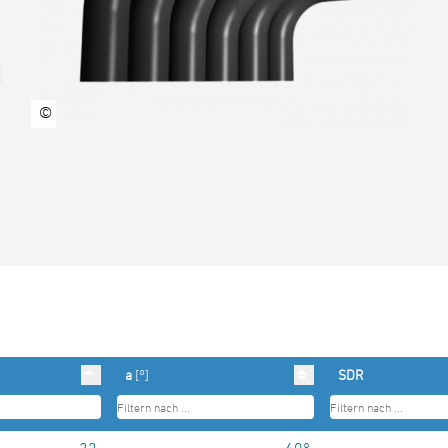
©
a
[°]
SDR