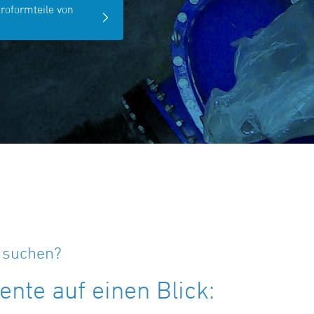
troformteile von
e suchen?
nte auf einen Blick: