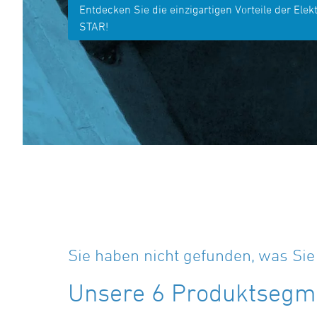
Entdecken Sie die einzigartigen Vorteile der Elek
STAR!
Sie haben nicht gefunden, was Si
Unsere 6 Produktsegme