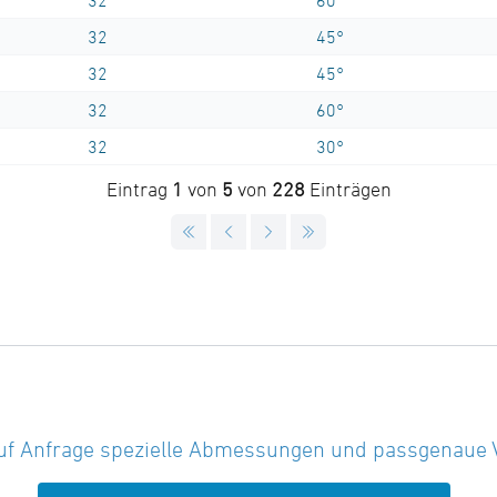
32
60°
32
45°
32
45°
32
60°
32
30°
Eintrag
1
von
5
von
228
Einträgen
uf Anfrage spezielle Abmessungen und passgenaue Vor