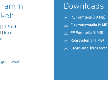
ogramm
Downloads
kel:
PE Formteile (10 MB)
Elektroformteile (9 MB
)
|
1,5 x d
d
|
5 x d
PP Formteile (6 MB)
m
Rohrsysteme (4 MB)
Lager- und Transporth
tgeschweißt