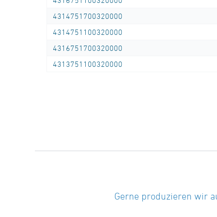
4316751100320000
5 d,
4314751700320000
langschenklig zum Stumpf- und
4314751100320000
Elektromuffenschweißen,
4316751700320000
SDR-Klasse ….., Außendurchmesser d ……
mm
4313751100320000
(Hersteller: STAR Piping Systems
GmbH,Wesel
technische Datenblätter unter
www.star.de.com
Tel.: 0281/98414-0 oder gleichwertig)
nahtloser Bogen 45°, PE100-RC, schwarz, r ≈
5 d,
langschenklig zum Stumpf- und
Elektromuffenschweißen,
Gerne produzieren wir a
SDR-Klasse ….., Außendurchmesser d ……
mm