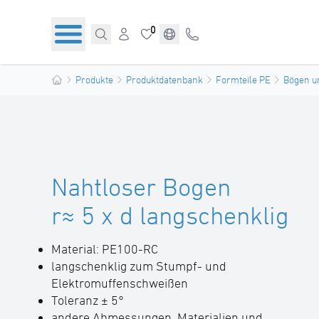
0
Produkte
Produktdatenbank
Formteile PE
Bögen u
Nahtloser Bogen
r≈ 5 x d langschenklig
Material: PE100-RC
langschenklig zum Stumpf- und
Elektromuffenschweißen
Toleranz ± 5°
andere Abmessungen, Materialien und