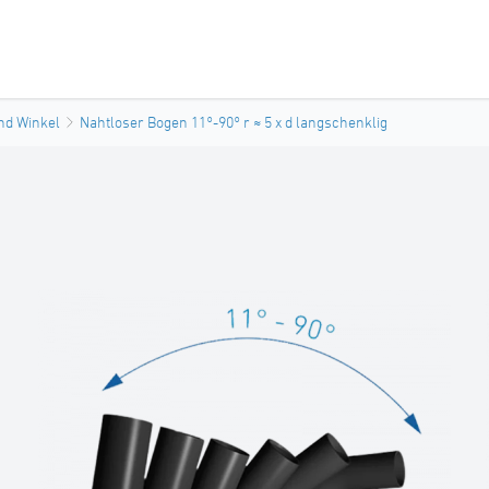
nd Winkel
Nahtloser Bogen 11°-90° r ≈ 5 x d langschenklig