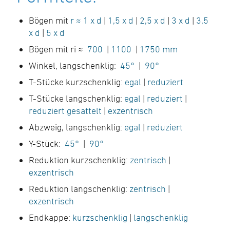
Bögen mit
r ≈ 1 x d
|
1,5 x d
|
2,5 x d
|
3 x d
|
3,5
x d
|
5 x d
Bögen mit ri ≈
700
|
1100
|
1750 mm
Winkel, langschenklig:
45°
|
90°
T-Stücke kurzschenklig:
egal
|
reduziert
T-Stücke langschenklig:
egal
|
reduziert
|
reduziert gesattelt
|
exzentrisch
Abzweig, langschenklig:
egal
|
reduziert
Y-Stück:
45°
|
90°
Reduktion kurzschenklig:
zentrisch
|
exzentrisch
Reduktion langschenklig:
zentrisch
|
exzentrisch
Endkappe:
kurzschenklig
|
langschenklig