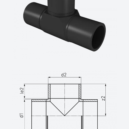
GmbH,Wesel
technische Datenblätter unter
www.star.de.com
Tel.: 0281/98414-0 oder gleichwertig)