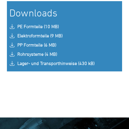
Downloads
PE Formteile (10 MB)
Elektroformteile (9 MB)
PP Formteile (6 MB)
Rohrsysteme (4 MB)
Lager- und Transporthinweise (430 kB)