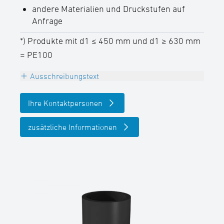
andere Materialien und Druckstufen auf
Anfrage
*) Produkte mit d1 ≤ 450 mm und d1 ≥ 630 mm
= PE100
Ausschreibungstext
T-Stück egal 90°, PE100-RC, schwarz
Ihre Kontaktpersonen
druckklassengerecht, mit DVGW Zulassung,
allseitig langschenklig für E-
zusätzliche Informationen
Muffenschweißung,
Innenwülste entfernt
SDR-Klasse ….., Außendurchmesser d ….
mm
(Hersteller: STAR Piping Systems