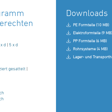
ogramm
Downloads
erechten
PE Formteile (10 MB)
Elektroformteile (9 MB
PP Formteile (6 MB)
 x d
|
5 x d
Rohrsysteme (4 MB)
Lager- und Transporth
iert gesattelt
|
ch
ch