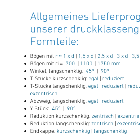
Allgemeines Lieferpr
unserer druckklasseng
Formteile:
Bögen mit
r ≈ 1 x d
|
1,5 x d
|
2,5 x d
|
3 x d
|
3,5
Bögen mit ri ≈
700
|
1100
|
1750 mm
Winkel, langschenklig:
45°
|
90°
T-Stücke kurzschenklig:
egal
|
reduziert
T-Stücke langschenklig:
egal
|
reduziert
|
reduz
exzentrisch
Abzweig, langschenklig:
egal
|
reduziert
Y-Stück:
45°
|
90°
Reduktion kurzschenklig:
zentrisch
|
exzentris
Reduktion langschenklig:
zentrisch
|
exzentris
Endkappe:
kurzschenklig
|
langschenklig