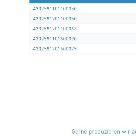
technische Datenblätter unter
4332581101100050
www.star.de.com
4332581701100050
Tel.: 0281/98414-0 oder gleichwertig)
4332581701100063
4332581101600090
4332581701600075
Gerne produzieren wir a