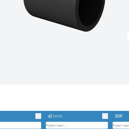
d2
[mm]
SDR