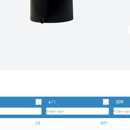
a
[°]
SDR
20
90°