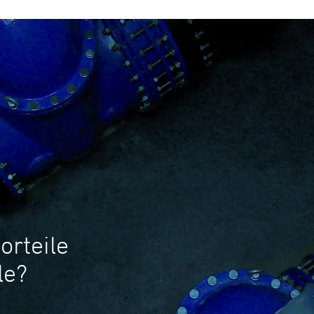
orteile
le?