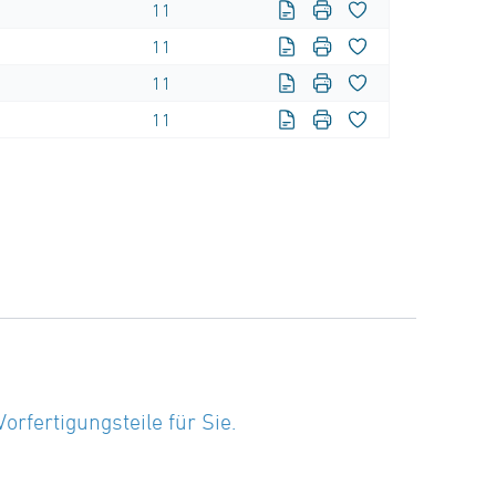
11
11
11
11
fertigungsteile für Sie.