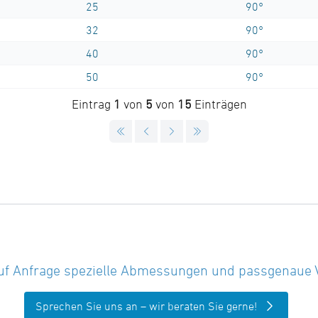
25
90°
32
90°
40
90°
50
90°
Eintrag
1
von
5
von
15
Einträgen
uf Anfrage spezielle Abmessungen und passgenaue Vor
Sprechen Sie uns an – wir beraten Sie gerne!