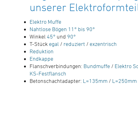
unserer Elektroformtei
Elektro Muffe
Nahtlose Bögen 11° bis 90°
Winkel
45°
und
90°
T-Stück
egal
/
reduziert
/
exzentrisch
Reduktion
Endkappe
Flanschverbindungen:
Bundmuffe
/
Elektro S
KS-Festflansch
Betonschachtadapter:
L=135mm
/
L=250mm