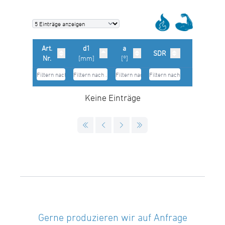
Art.
d1
a
SDR
Nr.
[mm]
[°]
Keine Einträge
Gerne produzieren wir auf Anfrage