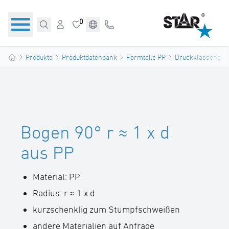
0
Produkte
Produktdatenbank
Formteile PP
Druckklassengere
Bogen 90° r ≈ 1 x d
aus PP
Material: PP
Radius: r ≈ 1 x d
kurzschenklig zum Stumpfschweißen
andere Materialien auf Anfrage