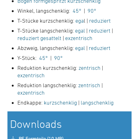
Bogen formgespritzt kurzschenklig
Winkel, langschenklig:
45°
|
90°
T-Stücke kurzschenklig:
ega
l |
reduziert
T-Stücke langschenklig:
egal
|
reduziert
|
reduziert gesattelt
|
exzentrisch
Abzweig, langschenklig:
egal
|
reduziert
Y-Stück:
45°
|
90°
Reduktion kurzschenklig:
zentrisch
|
exzentrisch
Reduktion langschenklig:
zentrisch
|
exzentrisch
Endkappe:
kurzschenklig
|
langschenklig
Downloads
PE Formteile (10 MB)