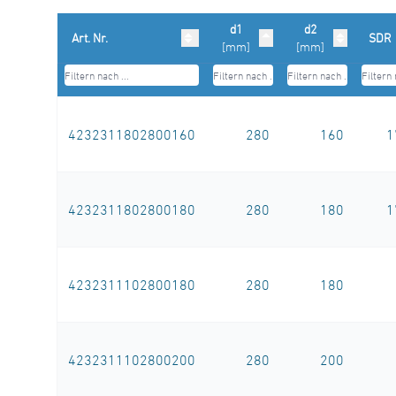
d1
d2
Art. Nr.
SDR
[mm]
[mm]
4232311802800160
280
160
1
4232311802800180
280
180
1
4232311102800180
280
180
4232311102800200
280
200