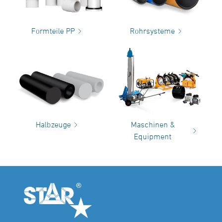
Formteile PP
Rohrsysteme
Halbzeuge
Maschinen &
Equipment