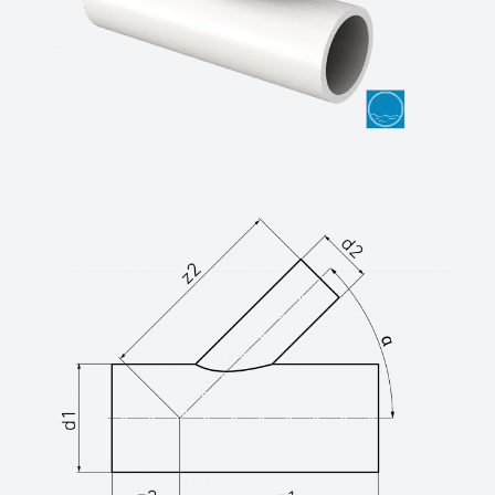
SDR-Klasse ….., Außendurchmesser d …. /
…. mm
(Hersteller: STAR Piping Systems GmbH,
Wesel
technische Datenblätter unter
www.star.de.com
Tel.: 0281/98414-0 oder gleichwertig)
Abzweig reduziert 60°, PP, grau
aus Rohr geschweißt, unverstärkt
allseitig langschenklig für E-
Muffenschweißung,
nur für druckklose Anwendungen geeignet
SDR-Klasse ….., Außendurchmesser d …. /
…. mm
(Hersteller: STAR Piping Systems GmbH,
Wesel