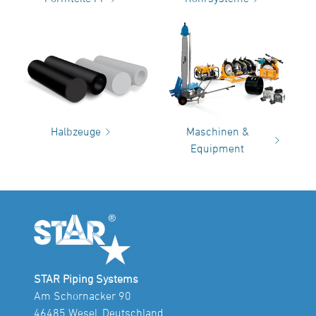
Halbzeuge
Maschinen &
Equipment
STAR Piping Systems
Am Schornacker 90
46485 Wesel, Deutschland