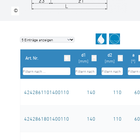
technische Datenblätter unter
©
www.star.de.com
Tel.: 0281/98414-0 oder gleichwertig)
d1
d2
a
Art. Nr.
[mm]
[mm]
[°]
4242861101400110
140
110
60
4242861801400110
140
110
60