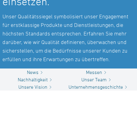
einsetzen.
Unser Qualitätssiegel symbolisiert unser Engagement
für erstklassige Produkte und Dienstleistungen, die
höchsten Standards entsprechen. Erfahren Sie mehr
darüber, wie wir Qualität definieren, überwachen und
sicherstellen, um die Bedürfnisse unserer Kunden zu
erfüllen und ihre Erwartungen zu übertreffen.
News
Messen
Nachhaltigkeit
Unser Team
Unsere Vision
Unternehmensgeschichte