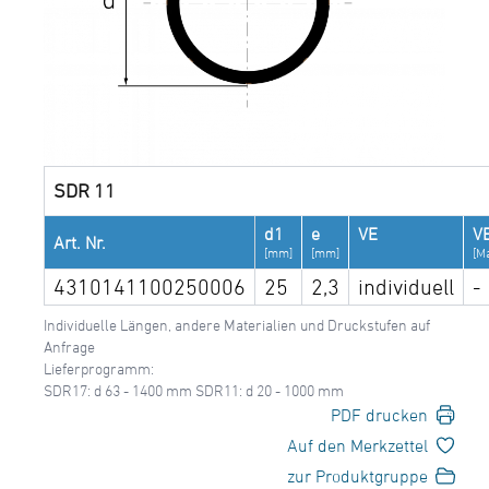
SDR 11
d1
e
VE
V
Art. Nr.
[mm]
[mm]
[M
4310141100250006
25
2,3
individuell
-
Individuelle Längen, andere Materialien und Druckstufen auf
Anfrage
Lieferprogramm:
SDR17: d 63 - 1400 mm SDR11: d 20 - 1000 mm
PDF drucken
Auf den Merkzettel
zur Produktgruppe