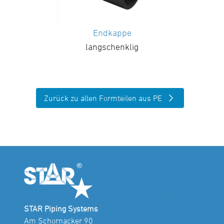
Endkappe
langschenklig
Zurück zu allen Formteilen aus PE
STAR Piping Systems
Am Schornacker 90