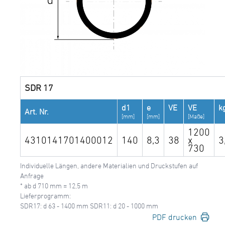
SDR 17
d1
e
VE
VE
k
Art. Nr.
[mm]
[mm]
[Maße]
1200
4310141701400012
140
8,3
38
x
3
730
Individuelle Längen, andere Materialien und Druckstufen auf
Anfrage
* ab d 710 mm = 12,5 m
Lieferprogramm:
SDR17: d 63 - 1400 mm SDR11: d 20 - 1000 mm
PDF drucken