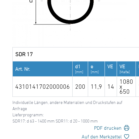
SDR 17
d1
e
VE
VE
Art. Nr.
[mm]
[mm]
[Maße]
1080
4310141702000006
200
11,9
14
x
650
Individuelle Längen, andere Materialien und Druckstufen auf
Anfrage
Lieferprogramm:
SDR17: d 63 - 1400 mm SDR11: d 20 - 1000 mm
PDF drucken
Auf den Merkzettel