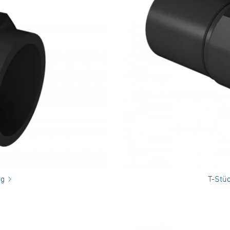
ig
T-Stüc