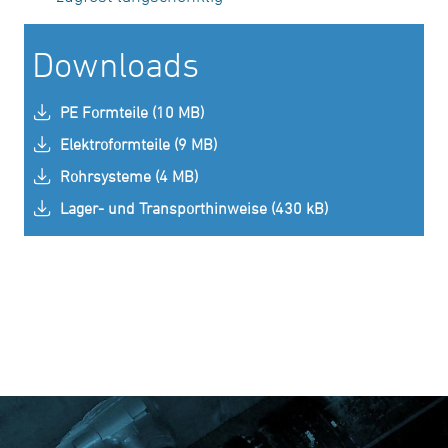
Downloads
PE Formteile (10 MB)
Elektroformteile (9 MB)
Rohrsysteme (4 MB)
Lager- und Transporthinweise (430 kB)