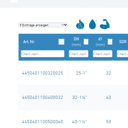
DN
d1
Art. Nr.
SDR
[mm]
[mm]
4450401100320025
25-1”
32
4450401100400032
32-1¼”
40
4450401100500040
40-1½”
50