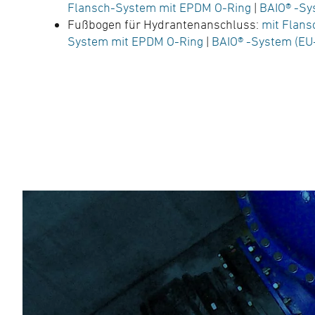
Flansch-System mit EPDM O-Ring
|
BAIO® -Sy
Fußbogen für Hydrantenanschluss:
mit Flan
System mit EPDM O-Ring
|
BAIO® -System (EU