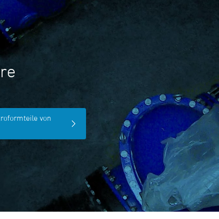
re
troformteile von