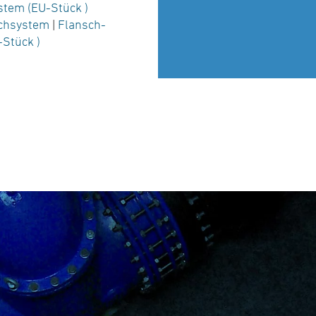
stem (EU-Stück )
schsystem
|
Flansch-
-Stück )