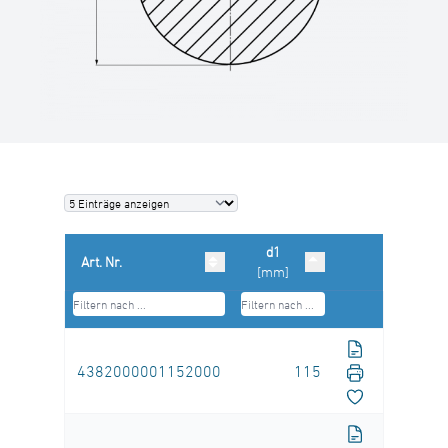
d1
Art. Nr.
[mm]
4382000001152000
115