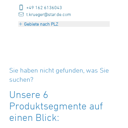
+49 162 6136043
t.krueger@star.de.com
Gebiete nach PLZ
PLZ 26000-28999
PLZ 30000-34999
PLZ 37000-38999
PLZ 48000-49999
PLZ 98000-99999
Sie haben nicht gefunden, was Sie
suchen?
Unsere 6
Produktsegmente auf
einen Blick: