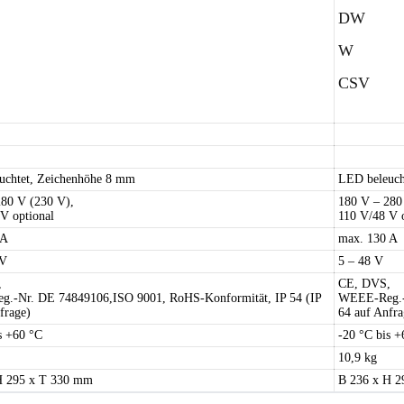
DW
W
CSV
uchtet, Zeichenhöhe 8 mm
LED beleuch
280 V (230 V),
180 V – 280
V optional
110 V/48 V 
 A
max. 130 A
 V
5 – 48 V
,
CE, DVS,
.-Nr. DE 74849106,ISO 9001, RoHS-Konformität, IP 54 (IP
WEEE-Reg.-N
frage)
64 auf Anfra
s +60 °C
-20 °C bis +
10,9 kg
H 295 x T 330 mm
B 236 x H 