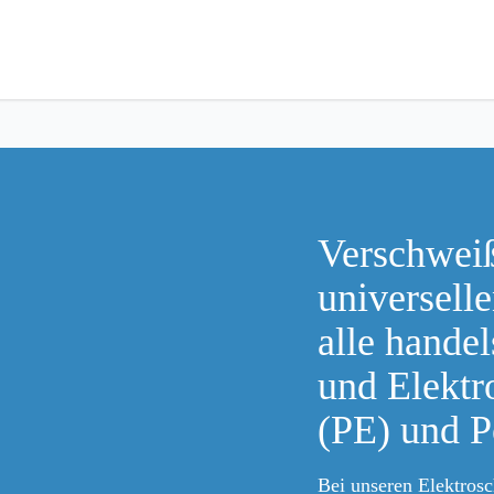
Verschweiß
universell
alle hande
und Elektr
(PE) und P
Bei unseren Elektros