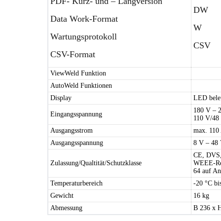
PDF- Kurz- und – Langversion
DW
Data Work-Format
W
Wartungsprotokoll
CSV
CSV-Format
ViewWeld Funktion
AutoWeld Funktionen
Display
LED bele
180 V – 
Eingangsspannung
110 V/48 
Ausgangsstrom
max. 110
Ausgangsspannung
8 V – 48
CE, DVS
Zulassung/Qualtität/Schutzklasse
WEEE-Reg
64 auf An
Temperaturbereich
-20 °C bi
Gewicht
16 kg
Abmessung
B 236 x 