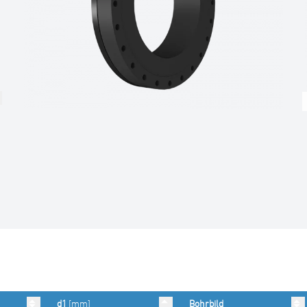
d1
[mm]
Bohrbild