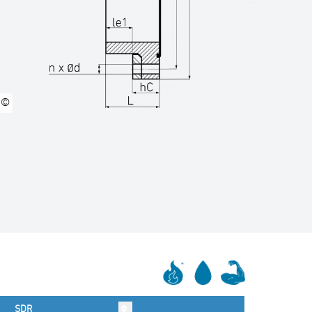
©
SDR