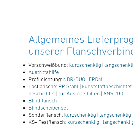
Allgemeines Lieferpr
unserer Flanschverbin
Vorschweißbund:
kurzschenklig
|
langschenkl
Austrittshilfe
Profildichtung:
NBR-DUO
|
EPDM
Losflansche:
PP Stahl
|
kunststoffbeschichtet
beschichtet
|
für Austrittshilfen
|
ANSI 150
Blindflansch
Blindscheibenset
Sonderflansch:
kurzschenklig
| langschenklig
KS- Festflansch:
kurzschenklig
|
langschenkli