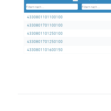
(Hersteller: STAR Piping Systems
GmbH,Wesel
4330801101100100
technische Datenblätter unter
4330801701100100
www.star.de.com
4330801101250100
Tel.: 0281/98414-0 oder gleichwertig
4330801701250100
4330801101600150