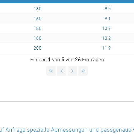
160
9,5
160
9,1
180
10,7
180
10,2
200
11,9
Eintrag
1
von
5
von
26
Einträgen
uf Anfrage spezielle Abmessungen und passgenaue Vor