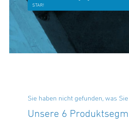
STAR!
Sie haben nicht gefunden, was Si
Unsere 6 Produktsegme