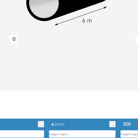
©
e
[mm]
SDR