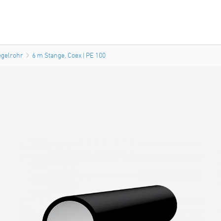
egelrohr
6 m Stange, Coex | PE 100