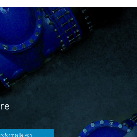
re
troformteile von