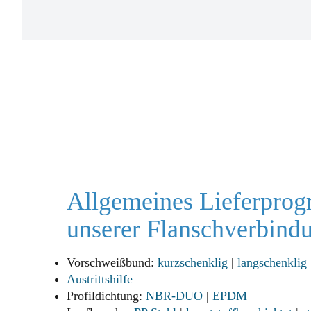
Allgemeines Lieferpro
unserer Flanschverbind
Vorschweißbund:
kurzschenklig
|
langschenklig
Austrittshilfe
Profildichtung:
NBR-DUO
|
EPDM