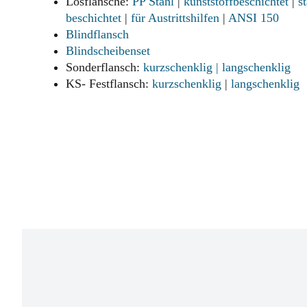
Losflansche:
PP Stahl
|
kunststoffbeschichtet
|
s
beschichtet
|
für Austrittshilfen
|
ANSI 150
Blindflansch
Blindscheibenset
Sonderflansch:
kurzschenklig
| langschenklig
KS- Festflansch:
kurzschenklig
|
langschenklig